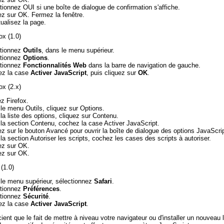
tionnez OUI si une boîte de dialogue de confirmation s'affiche.
ez sur OK. Fermez la fenêtre.
ualisez la page.
ox (1.0)
tionnez
Outils
, dans le menu supérieur.
tionnez
Options
.
tionnez
Fonctionnalités Web
dans la barre de navigation de gauche.
ez la case
Activer JavaScript
, puis cliquez sur
OK
.
ox (2.x)
z Firefox.
le menu Outils, cliquez sur Options.
la liste des options, cliquez sur Contenu.
la section Contenu, cochez la case Activer JavaScript.
ez sur le bouton Avancé pour ouvrir la boîte de dialogue des options JavaScr
la section Autoriser les scripts, cochez les cases des scripts à autoriser.
ez sur OK.
ez sur OK.
(1.0)
le menu supérieur, sélectionnez
Safari
.
tionnez
Préférences
.
tionnez
Sécurité
.
ez la case
Activer JavaScript
.
ent que le fait de mettre à niveau votre navigateur ou d'installer un nouveau l