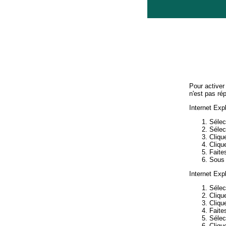
Pour activer
n'est pas rép
Internet Expl
Sélec
Sélec
Cliqu
Cliqu
Faite
Sou
Internet Expl
Sélec
Clique
Cliqu
Faites
Sélec
Cliqu