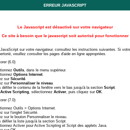
ERREUR JAVASCRIPT
Le Javascript est désactivé sur votre navigateur
Ce site à besoin que le javascript soit autorisé pour fonctionner
 JavaScript sur votre navigateur, consultez les instructions suivantes. Si votr
ertorié, veuillez consulter les pages d'aide en ligne appropriées.
orer (6.0)
tionnez
Outils
, dans le menu supérieur.
tionnez
Options Internet
.
ez sur
Sécurité
.
ez sur
Personnaliser le niveau
.
s défiler le contenu de la fenêtre vers le bas jusqu'à la section
Script
.
s
Active Scripting
, sélectionnez
Activer
, puis cliquez sur
OK
.
orer (7.0)
tionnez Outils > Options Internet.
z sur l'onglet Sécurité.
ez sur le bouton Personnaliser le niveau.
 défiler la liste jusqu'à la section Script.
tionnez Activer pour Active Scripting et Script des applets Java.
ez sur OK.