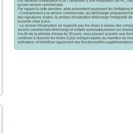
Les versions d'évaluation ESET destinées à une installation sur PC, off
qu'une version commerciale.
Par rapport à cette dernière, elles présentent seulement les limitations f
- Contrairement à la version commerciale, qui télécharge uniquement l
des signatures virales, la version d'évaluation télécharge l'intégralité 
nouvelle mise à jour.
- La version d'évaluation ne supporte pas les mises à niveau des comp
version commerciale télécharge et installe automatiquement ces évolutio
A la fin de la période d'essai de 30 jours, vous pouvez acquérir une licen
continuer à recevoir les mises à jour indispensables au maintien du ni
ordinateur, et bénéficier également des fonctionnalités supplémentaires