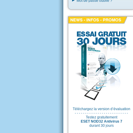
Mot de passe oublié ?
Téléchargez la version d’évaluation
- - - - - - - - - - - - - - - - - - - - - - - - - -
Testez gratuitement
ESET NOD32 Antivirus 7
durant 30 jours