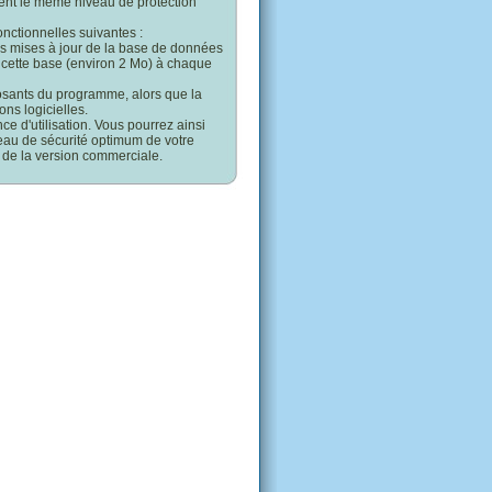
rent le même niveau de protection
onctionnelles suivantes :
es mises à jour de la base de données
de cette base (environ 2 Mo) à chaque
osants du programme, alors que la
ns logicielles.
ce d'utilisation. Vous pourrez ainsi
veau de sécurité optimum de votre
 de la version commerciale.