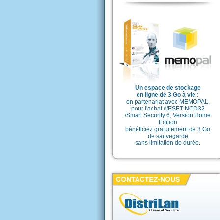
Un espace de stockage
en ligne de 3 Go à vie :
en partenariat avec MEMOPAL,
pour l'achat d'ESET NOD32
/Smart Security 6, Version Home
Edition
bénéficiez gratuitement de 3 Go
de sauvegarde
sans limitation de durée.