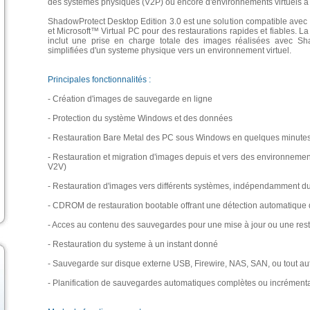
des systemes physiques (V2P) ou encore d'environnements virtuels à 
ShadowProtect Desktop Edition 3.0 est une solution compatible avec
et Microsoft™ Virtual PC pour des restaurations rapides et fiables. 
inclut une prise en charge totale des images réalisées avec Sh
simplifiées d'un systeme physique vers un environnement virtuel.
Principales fonctionnalités :
- Création d'images de sauvegarde en ligne
- Protection du système Windows et des données
- Restauration Bare Metal des PC sous Windows en quelques minute
- Restauration et migration d'images depuis et vers des environnement
V2V)
- Restauration d'images vers différents systèmes, indépendamment du
- CDROM de restauration bootable offrant une détection automatique 
- Acces au contenu des sauvegardes pour une mise à jour ou une rest
- Restauration du systeme à un instant donné
- Sauvegarde sur disque externe USB, Firewire, NAS, SAN, ou tout a
- Planification de sauvegardes automatiques complètes ou incrément