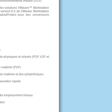
environnements virtuels (V2V).
 les solutions VMware™ Workstation
La version 6.0 de VMware Workstation
adowProtect pour des conversions
s
s physiques et virtuels (P2P, V2P et
 matériel (P2P)
du matériel et des périphériques
auration rapide
utre emplacement réseau
ales