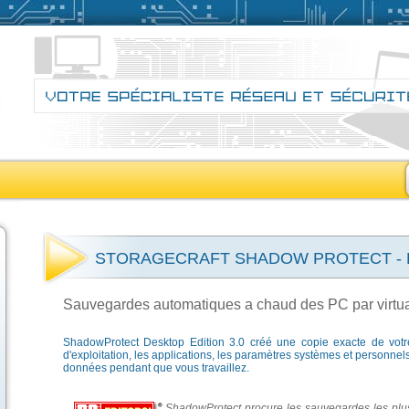
STORAGECRAFT SHADOW PROTECT - Des
Sauvegardes automatiques a chaud des PC par virtua
ShadowProtect Desktop Edition 3.0 créé une copie exacte de vot
d'exploitation, les applications, les paramètres systèmes et personnels
données pendant que vous travaillez.
ShadowProtect procure les sauvegardes les plus 