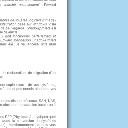
 le marché actuellement".
Edward
ables de tous les logiciels d'image-
restauration basé sur Windows Vista
l de sauvegarde. Shadowprotect est
 fléxibilité.
l doit fonctionner parfaitement et
re Edward Mendelson ShadowProtect
mais été. Je ne lancerai plus mon
 de restauration, de migration d'un
ows.
une copie exacte de vos systèmes,
systèmes et personnels ainsi que vos
dont les disques réseaux, SAN, NAS,
 ainsi une restauration locale ou à
ions P2P (Physique à physique) quel
et aussi la conversion de systèmes
el), d'environnements virtuels vers