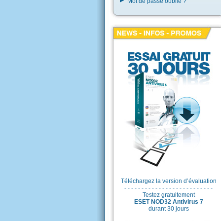
Mot de passe oublié ?
Téléchargez la version d’évaluation
- - - - - - - - - - - - - - - - - - - - - - - - - -
Testez gratuitement
ESET NOD32 Antivirus 7
durant 30 jours