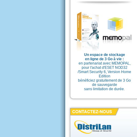
Un espace de stockage
en ligne de 3 Go à vie :
en partenariat avec MEMOPAL,
pour l'achat d'ESET NOD32
/Smart Security 6, Version Home
Edition
bénéficiez gratuitement de 3 Go
de sauvegarde
sans limitation de durée.