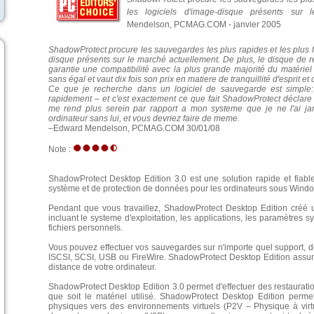
les logiciels d'image-disque présents sur
Mendelson, PCMAG.COM -
janvier 2005
ShadowProtect procure les sauvegardes les plus rapides et les plus fi
disque présents sur le marché actuellement. De plus, le disque de 
garantie une compatibilité avec la plus grande majorité du matérie
sans égal et vaut dix fois son prix en matiere de tranquillité d'esprit et de
Ce que je recherche dans un logiciel de sauvegarde est simple: I
rapidement – et c'est exactement ce que fait ShadowProtect décla
me rend plus serein par rapport a mon systeme que je ne l'ai ja
ordinateur sans lui, et vous devriez faire de meme.
–Edward Mendelson, PCMAG.COM 30/01/08
Note :
ShadowProtect Desktop Edition 3.0 est une solution rapide et fiable
système et de protection de données pour les ordinateurs sous Wind
Pendant que vous travaillez, ShadowProtect Desktop Edition créé 
incluant le systeme d'exploitation, les applications, les paramètres 
fichiers personnels.
Vous pouvez effectuer vos sauvegardes sur n'importe quel support, 
ISCSI, SCSI, USB ou FireWire. ShadowProtect Desktop Edition assure
distance de votre ordinateur.
ShadowProtect Desktop Edition 3.0 permet d'effectuer des restaurat
que soit le matériel utilisé. ShadowProtect Desktop Edition perm
physiques vers des environnements virtuels (P2V – Physique à virtu